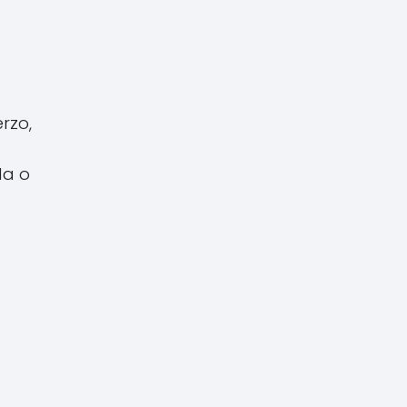
rzo,
da o