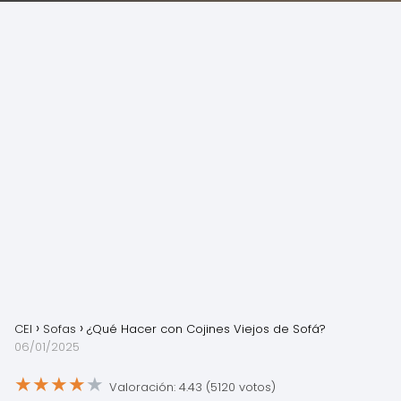
CEI
Sofas
¿Qué Hacer con Cojines Viejos de Sofá?
06/01/2025
★
★
★
★
★
Valoración: 4.43 (5120 votos)