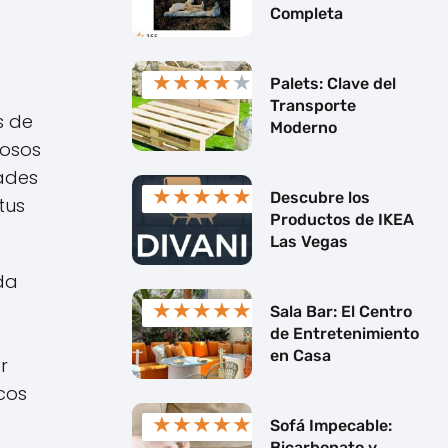
Completa
★
★
★
★
★
Palets: Clave del
Transporte
s de
Moderno
nosos
dades
★
★
★
★
★
Descubre los
tus
Productos de IKEA
Las Vegas
da
★
★
★
★
★
Sala Bar: El Centro
de Entretenimiento
en Casa
r
icos
★
★
★
★
★
Sofá Impecable:
Bicarbonato y