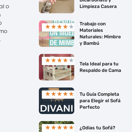
al o
Limpieza Casera
n
o
Trabajo con
★
★
★
★
★
Materiales
omo
Naturales: Mimbre
.
y Bambú
★
★
★
★
★
Tela Ideal para tu
Respaldo de Cama
★
★
★
★
★
Tu Guía Completa
para Elegir el Sofá
Perfecto
★
★
★
★
★
¿Odias tu Sofá?