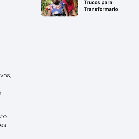
Trucos para
Transformarlo
vos,
n
cto
nes