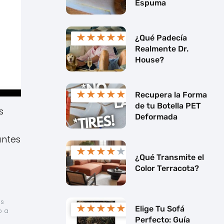
Espuma
★
★
★
★
★
¿Qué Padecía
Realmente Dr.
House?
★
★
★
★
★
Recupera la Forma
de tu Botella PET
s
Deformada
antes
★
★
★
★
★
¿Qué Transmite el
Color Terracota?
s 
★
★
★
★
★
Elige Tu Sofá
 a 
Perfecto: Guía